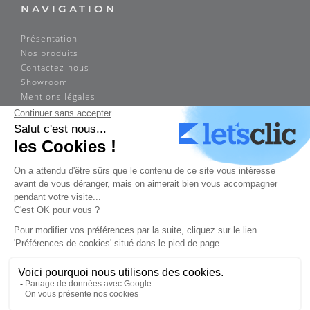
NAVIGATION
Présentation
Nos produits
Contactez-nous
Showroom
Mentions légales
ADRESSE
Sogimex
14 rue Louis Braille
75012 Paris
Tél. : 01 43 73 53 33
Fax : 01 43 73 52 22
sogimex.paris@orange.fr