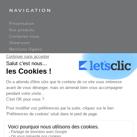
NAVIGATION
Présentation
Nos produits
Contactez-nous
Showroom
Mentions légales
ADRESSE
Sogimex
14 rue Louis Braille
75012 Paris
Tél. : 01 43 73 53 33
Fax : 01 43 73 52 22
sogimex.paris@orange.fr