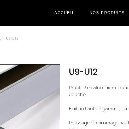
ACCUEIL
NOS PRODUITS
s
U9-U12
U9-U12
Profil U en aluminium pour
douche.
Finition haut de gamme, rec
Polissage et chromage haute