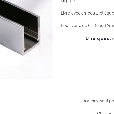
inégalé.
Livré avec embouts et équer
Pour verre de 6 – 8 ou 10
Une questi
3000mm, sauf po
Chromé br
s