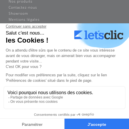
Nos produits
Contactez-nous
Showroom
Mentions légales
ADRESSE
Sogimex
14 rue Louis Braille
75012 Paris
Tél. : 01 43 73 53 33
Fax : 01 43 73 52 22
sogimex.paris@orange.fr
© 2020 SOGIMEX | TOUS DROITS RESERVES